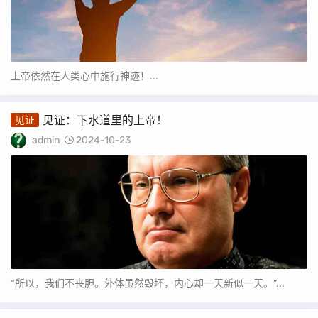
上帝依然在人类心中施行神迹！...
见证：下水道里的上帝！
见证
admin
2024-10-23
“所以，我们不丧胆。外体虽然毁坏，内心却一天新似一天。”...