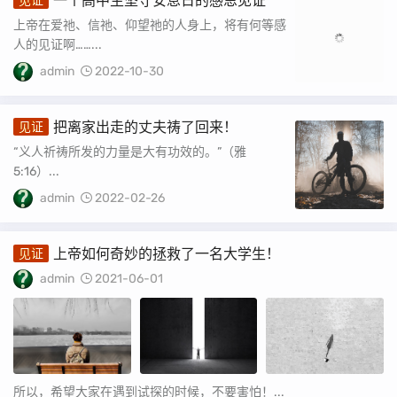
一个高中生坚守安息日的感恩见证
见证
上帝在爱祂、信祂、仰望祂的人身上，将有何等感
人的见证啊……...
admin
2022-10-30
把离家出走的丈夫祷了回来！
见证
“义人祈祷所发的力量是大有功效的。”（雅
5:16）...
admin
2022-02-26
上帝如何奇妙的拯救了一名大学生！
见证
admin
2021-06-01
所以，希望大家在遇到试探的时候，不要害怕！...