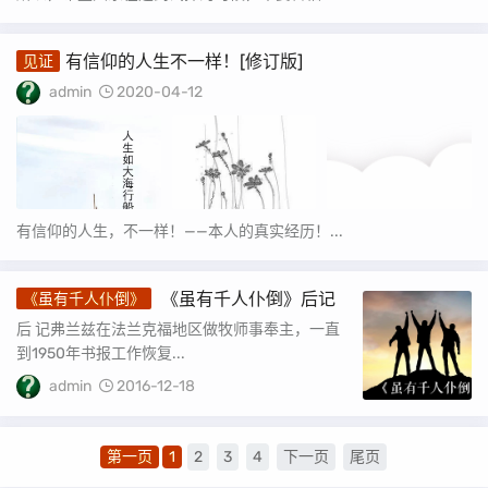
有信仰的人生不一样！[修订版]
见证
admin
2020-04-12
有信仰的人生，不一样！——本人的真实经历！...
《虽有千人仆倒》后记
《虽有千人仆倒》
后 记弗兰兹在法兰克福地区做牧师事奉主，一直
到1950年书报工作恢复...
admin
2016-12-18
第一页
1
2
3
4
下一页
尾页