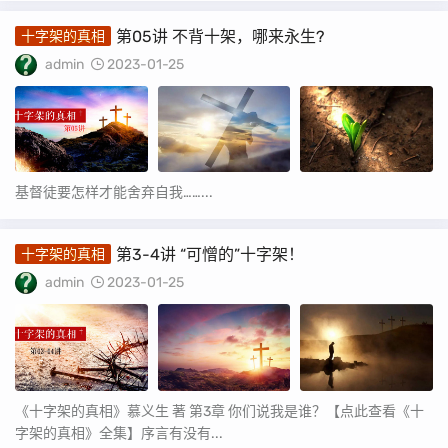
第05讲 不背十架，哪来永生?
十字架的真相
admin
2023-01-25
基督徒要怎样才能舍弃自我……...
第3-4讲 “可憎的”十字架！
十字架的真相
admin
2023-01-25
《十字架的真相》慕义生 著 第3章 你们说我是谁？【点此查看《十
字架的真相》全集】序言有没有...