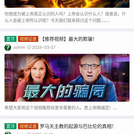
你想成为被上帝真正认识的人吗？上帝会认识什么人？或者说，什
么人会被上帝所认识呢？今天我们就来探讨这个问题……...
【推荐视频】最大的欺骗！
置顶
视频证道
admin
2026-03-27
希望大家将这个视频推荐给更多需要的人。愿上帝赐福您！...
罗马天主教的起源与巴比伦的真相！
置顶
视频证道