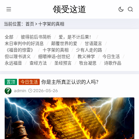
当前位置：
首页
>
十字架的真相
全部
彼得前后书简析
爱，是不计后果！
末日审判中的好消息
颠覆世界的爱
甘语箴言
《福音的惊雷》
十字架的真相
少有人走的路
但以理书讲义
细嚼神话·创世纪
教义神学
今日生活
永远福音
查经方法
圣经预言
牧台凝思
诗歌作品
你是主所真正认识的人吗？
置顶
今日生活
admin
2026-05-26