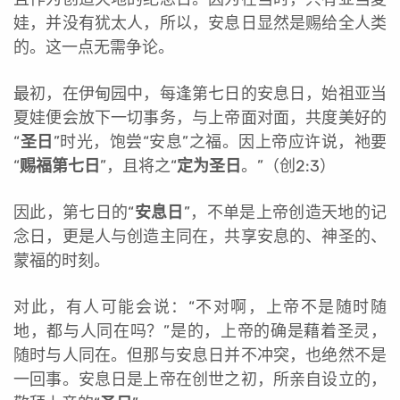
娃，并没有犹太人，所以，安息日显然是赐给全人类
的。这一点无需争论。
最初，在伊甸园中，每逢第七日的安息日，始祖亚当
夏娃便会放下一切事务，与上帝面对面，共度美好的
“
圣日
”时光，饱尝“安息”之福。因上帝应许说，祂要
“
赐福第七日
”，且将之“
定为圣日
。”（创2:3）
因此，第七日的“
安息日
”，不单是上帝创造天地的记
念日，更是人与创造主同在，共享安息的、神圣的、
蒙福的时刻。
对此，有人可能会说：“不对啊，上帝不是随时随
地，都与人同在吗？”是的，上帝的确是藉着圣灵，
随时与人同在。但那与安息日并不冲突，也绝然不是
一回事。安息日是上帝在创世之初，所亲自设立的，