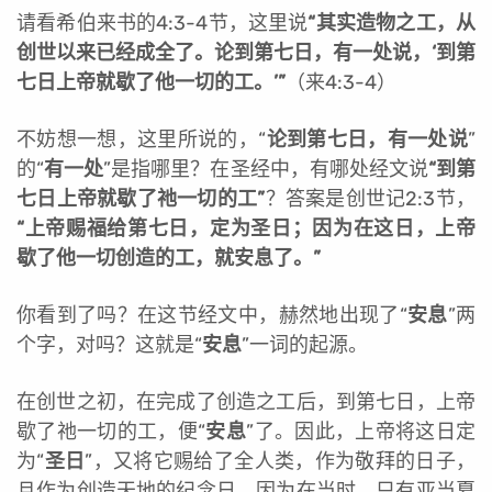
请看希伯来书的4:3-4节，这里说
“其实造物之工，从
创世以来已经成全了。论到第七日，有一处说，‘到第
七日上帝就歇了他一切的工。’”
（来4:3-4）
不妨想一想，这里所说的，“
论到第七日，有一处说
”
的“
有一处
”是指哪里？在圣经中，有哪处经文说
“到第
七日上帝就歇了祂一切的工”
？答案是创世记2:3节，
“上帝赐福给第七日，定为圣日；因为在这日，上帝
歇了他一切创造的工，就安息了。”
你看到了吗？在这节经文中，赫然地出现了“
安息
”两
个字，对吗？这就是“
安息
”一词的起源。
在创世之初，在完成了创造之工后，到第七日，上帝
歇了祂一切的工，便“
安息
”了。因此，上帝将这日定
为“
圣日
”，又将它赐给了全人类，作为敬拜的日子，
且作为创造天地的纪念日。因为在当时，只有亚当夏