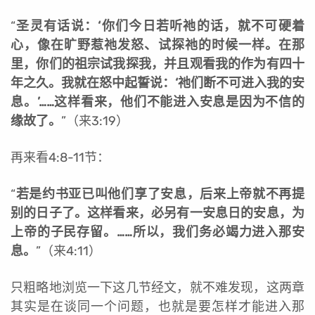
“
圣灵有话说：‘你们今日若听祂的话，就不可硬着
心，像在旷野惹祂发怒、试探祂的时候一样。在那
里，你们的祖宗试我探我，并且观看我的作为有四十
年之久。我就在怒中起誓说：‘祂们断不可进入我的安
息。’……这样看来，他们不能进入安息是因为不信的
缘故了。
”（来3:19）
再来看4:8-11节：
“
若是约书亚已叫他们享了安息，后来上帝就不再提
别的日子了。这样看来，必另有一安息日的安息，为
上帝的子民存留。……所以，我们务必竭力进入那安
息。
”（来4:11）
只粗略地浏览一下这几节经文，就不难发现，这两章
其实是在谈同一个问题，也就是要怎样才能进入那