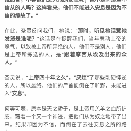
信从的人吗？这样看来，他们不能进入安息是因为不
信的缘故了。”
在此，圣灵反问我们，祂说：“
那时，听见祂话惹祂
发怒是谁呢？
”这话是在提醒我们，当年惹动上帝的
怒气，以致被上帝所弃绝的人，他们不是别人，他们
是上帝所拣选的人，是“
跟着摩西从埃及出来的众
人。
”
圣灵说，“
上帝四十年之久”，“厌烦”
了那些刚硬悖逆
的人，所以最终，他们的尸首便倒在了旷野，未能进
入“
安息
”。
何等可悲，原本是天之骄子，是上帝用羔羊之血所护
庇，藉着一个又一个神迹，把他们从为奴之地带了出
来。结果却因为不信，而倒在了去往安息之所的路