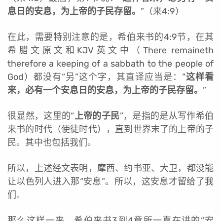
息日的安息，为上帝的子民存留。
”（来4:9）
在此，需要特别注意的是，希伯来书的4:9节，在其
希腊文原文和KJV英文中（There remaineth
therefore a keeping of a sabbath to the people of
God）都没有“另”这个字，其直译应当是：“
这样看
来，必有一个安息日的安息，为上帝的子民存留。
”
很显然，这里的“
上帝的子民
”，是指的是从写作希伯
来书的时代（使徒时代），直到世界末了的上帝的子
民。其中也包括我们。
所以，上述经文表明，摩西、约书亚、大卫，都没能
让以色列人进入那“安息”。所以，这安息才留给了我
们。
那么这样一来，希伯来书3到4章所一直在讲的“安