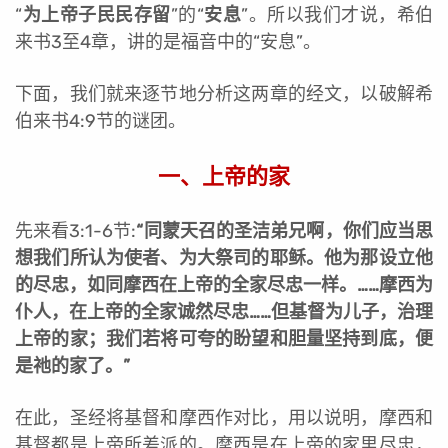
“
为上帝子民民存留
”的“
安息
”。所以我们才说，希伯
来书3至4章，讲的是福音中的“安息”。
下面，我们就来逐节地分析这两章的经文，以破解希
伯来书4:9节的谜团。
一、上帝的家
先来看3:1-6节:
“同蒙天召的圣洁弟兄啊，你们应当思
想我们所认为使者、为大祭司的耶稣。他为那设立他
的尽忠，如同摩西在上帝的全家尽忠一样。……摩西为
仆人，在上帝的全家诚然尽忠……但基督为儿子，治理
上帝的家；我们若将可夸的盼望和胆量坚持到底，便
是祂的家了。”
在此，圣经将基督和摩西作对比，用以说明，摩西和
基督都是上帝所差派的。摩西是在上帝的家里尽忠，