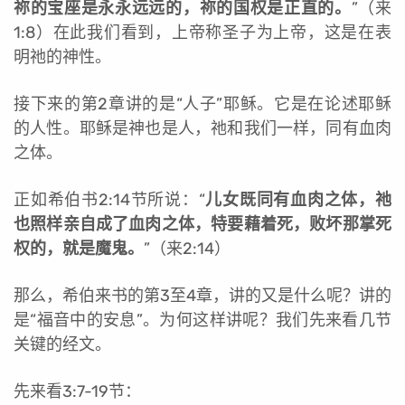
祢的宝座是永永远远的，祢的国权是正直的。
”（来
1:8）在此我们看到，上帝称圣子为上帝，这是在表
明祂的神性。
接下来的第2章讲的是“人子”耶稣。它是在论述耶稣
的人性。耶稣是神也是人，祂和我们一样，同有血肉
之体。
正如希伯书2:14节所说：“
儿女既同有血肉之体，祂
也照样亲自成了血肉之体，特要藉着死，败坏那掌死
权的，就是魔鬼。
”（来2:14）
那么，希伯来书的第3至4章，讲的又是什么呢？讲的
是“福音中的安息”。为何这样讲呢？我们先来看几节
关键的经文。
先来看3:7-19节：