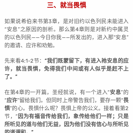
三、就当畏惧
如果说希伯来书第3章，是对旧约以色列民未能进入
“安息”之原因的剖析。那么第4章则是对新约中属灵
的以色列民——今日你我——所发出的，进入那“安息”
的邀请、应许和劝勉。
先来看4:1-2节：
“我们既蒙留下，有进入祂安息的应
许，就当畏惧，免得我们中间或有人似乎是赶不上
了。”
在第4章的一开篇，圣经就说，有一个进入“
安息
”的
“
应许
”留给我们。但同时上帝警告我们，要存一颗“
畏
惧
”的心。畏惧什么呢？畏惧上帝的公义。接着看第2
节，“
因为有福音传给我们，象传给他们一样；只是
所听见的道与他们无益，因为他们没有信心与所听见
的道调和。”