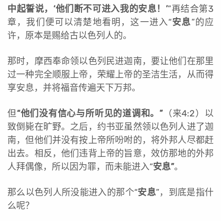
中起誓说，‘他们断不可进入我的安息！’
”再结合第3
章，我们便可以清楚地看明，这一进入“
安息
”的应
许，原本是赐给古以色列人的。
那时，摩西奉命领以色列民进迦南，要让他们在那里
过一种完全顺服上帝，荣耀上帝的圣洁生活，从而得
享安息，并将福音传遍天下万邦。
但
“他们没有信心与所听见的道调和。”
（来4:2）以
致倒毙在旷野。之后，约书亚虽然领以色列人进了迦
南，但他们并没有按上帝所吩咐的，将外邦人尽都赶
出去。相反，他们违背上帝的旨意，效仿那地的外邦
人拜偶像，所以因为罪，而未能进入“
安息”
。
那么以色列人所没能进入的那个“
安息
”，到底是指什
么呢？