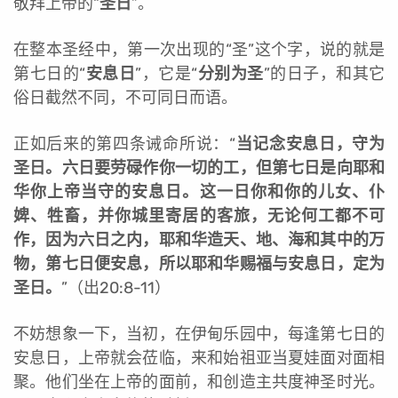
敬拜上帝的“
圣日
”。
在整本圣经中，第一次出现的“圣”这个字，说的就是
第七日的“
安息日
”，它是“
分别为圣
”的日子，和其它
俗日截然不同，不可同日而语。
正如后来的第四条诫命所说：“
当记念安息日，守为
圣日。六日要劳碌作你一切的工，但第七日是向耶和
华你上帝当守的安息日。这一日你和你的儿女、仆
婢、牲畜，并你城里寄居的客旅，无论何工都不可
作，因为六日之内，耶和华造天、地、海和其中的万
物，第七日便安息，所以耶和华赐福与安息日，定为
圣日。
”（出20:8-11）
不妨想象一下，当初，在伊甸乐园中，每逢第七日的
安息日，上帝就会莅临，来和始祖亚当夏娃面对面相
聚。他们坐在上帝的面前，和创造主共度神圣时光。