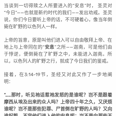
当谈到一切得赎之人所要进入的“安息”时， 圣灵对
“今日”——也就是新约时代的我们——发出劝戒。圣灵
说，你们今日要听上帝的话，不可硬着心，像当年倒
毙在旷野的以色列人一样。
上帝的旨意，原是叫他们进入可以自由敬拜上帝、在
地上与上帝同在的“
安息
”之所——迦南，可是他们由
于悖逆，便倒毙在了旷野之中，未能进入迦南。所
以，以色列人的旷野之行，就成了今日我们的鉴戒。
接着，在3:14-19节，圣经又对此又作了一步地阐
明：
“……那时，听见祂话惹祂发怒的是谁呢？岂不是跟着
摩西从埃及出来的众人吗？上帝四十年之久，又厌烦
谁呢？岂不是那些犯罪、尸首倒在旷野的人吗？又向
谁起誓，不容他们进入他的安息呢；岂不是向那些不