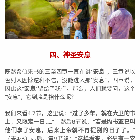
四、神圣安息
既然希伯来书的三至四章一直在讲“
安息
”，三章说以
色列人因悖逆和不信，没能进入那“安息”，四章说，
因此这“
安息
”留给了我们。那么，人们就要问，这个
“安息”，它到底是指什么呢？
我们来看4:7节，这里说：“
过了多年，就在大卫的书
上，又限定一日……
”，然后8节说，“
若是约书亚已叫
他们享了安息，后来上帝就不再提别的日子了。
”
（来4:8）最后，第9节说：“
这样看来，必另有一安