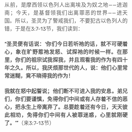
从前，是摩西领以色列人出离埃及为奴之地——进迦
南；今天，是基督领我们出离罪恶的世界——进天
国。所以，圣灵为了警戒我们，不要犯古以色列人的
错，于是在3:7-13节，我们读到：
“圣灵便有话说：‘你们今日若听祂的话，就不可硬着
心，象在旷野惹祂发怒、试探祂的时候一样。在那
里，你们的祖宗试我探我，并且观看我的作为有四十
年之久。所以，我厌烦那世代的人，说：他们心里常
常迷糊，竟不晓得我的作为！
我就在怒中起誓说；他们断不可进入我的安息。弟兄
们，你们要谨慎，免得你们中间或有人存着不信的恶
心，把永生上帝离弃了。总要趁着还有今日，天天彼
此相劝，免得你们中间有人被罪迷惑，心里就刚硬
了。’”
（来3:7-13节）